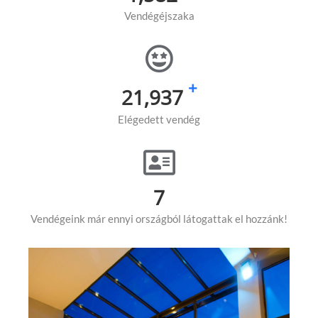
Vendégéjszaka
+
32,628
Elégedett vendég
11
Vendégeink már ennyi országból látogattak el hozzánk!