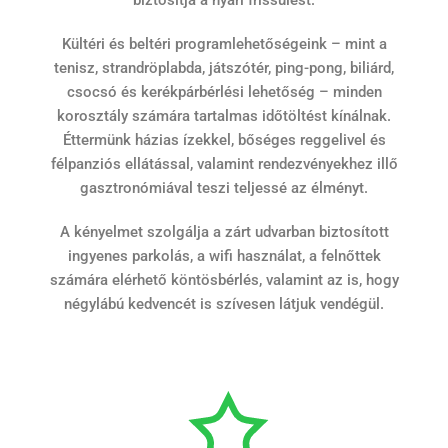
biztosítja a nyári frissülést.
Kültéri és beltéri programlehetőségeink – mint a
tenisz, strandröplabda, játszótér, ping-pong, biliárd,
csocsó és kerékpárbérlési lehetőség – minden
korosztály számára tartalmas időtöltést kínálnak.
Éttermünk házias ízekkel, bőséges reggelivel és
félpanziós ellátással, valamint rendezvényekhez illő
gasztronómiával teszi teljessé az élményt.
A kényelmet szolgálja a zárt udvarban biztosított
ingyenes parkolás, a wifi használat, a felnőttek
számára elérhető köntösbérlés, valamint az is, hogy
négylábú kedvencét is szívesen látjuk vendégül.