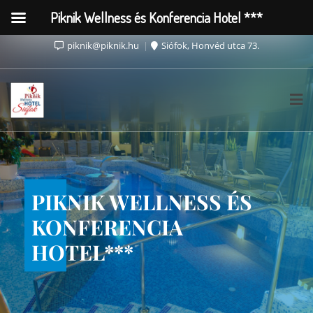
Piknik Wellness és Konferencia Hotel ***
06-84/323-000 06-84/322-322 vagy +36 30 969-5979
piknik@piknik.hu
Siófok, Honvéd utca 73.
PIKNIK WELLNESS ÉS
KONFERENCIA
HOTEL***